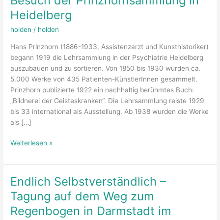
Besuch der Prinzhornsammlung in
Heidelberg
holden
/
holden
Hans Prinzhorn (1886-1933, Assistenzarzt und Kunsthistoriker)
begann 1919 die Lehrsammlung in der Psychiatrie Heidelberg
auszubauen und zu sortieren. Von 1850 bis 1930 wurden ca.
5.000 Werke von 435 Patienten-KünstlerInnen gesammelt.
Prinzhorn publizierte 1922 ein nachhaltig berühmtes Buch:
„Bildnerei der Geisteskranken“. Die Lehrsammlung reiste 1929
bis 33 international als Ausstellung. Ab 1938 wurden die Werke
als […]
Ein
Weiterlesen »
lang
gehegter
Wunsch
Endlich Selbstverständlich –
erfüllt
Tagung auf dem Weg zum
–
Besuch
Regenbogen in Darmstadt im
der