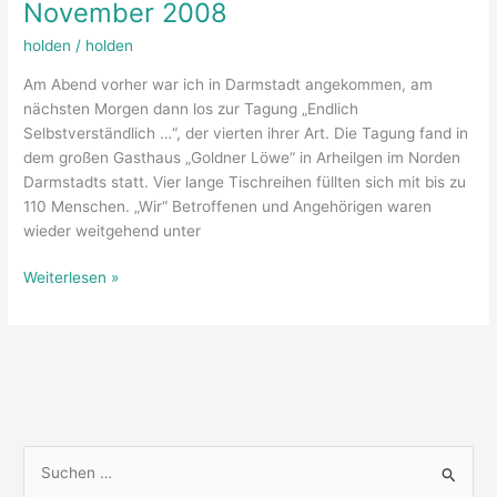
November 2008
Prinzhornsammlung
in
holden
/
holden
Heidelberg
Am Abend vorher war ich in Darmstadt angekommen, am
nächsten Morgen dann los zur Tagung „Endlich
Selbstverständlich …“, der vierten ihrer Art. Die Tagung fand in
dem großen Gasthaus „Goldner Löwe“ in Arheilgen im Norden
Darmstadts statt. Vier lange Tischreihen füllten sich mit bis zu
110 Menschen. „Wir“ Betroffenen und Angehörigen waren
wieder weitgehend unter
Endlich
Weiterlesen »
Selbstverständlich
–
Tagung
auf
dem
Weg
zum
S
Regenbogen
u
in