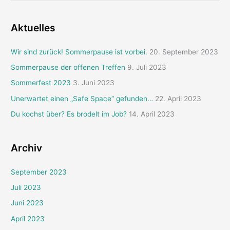
c
Darmstadt
im
h
Aktuelles
November
e
2008
Wir sind zurück! Sommerpause ist vorbei.
20. September 2023
n
n
Sommerpause der offenen Treffen
9. Juli 2023
a
Sommerfest 2023
3. Juni 2023
c
Unerwartet einen „Safe Space“ gefunden…
22. April 2023
h
Du kochst über? Es brodelt im Job?
14. April 2023
:
Archiv
September 2023
Juli 2023
Juni 2023
April 2023