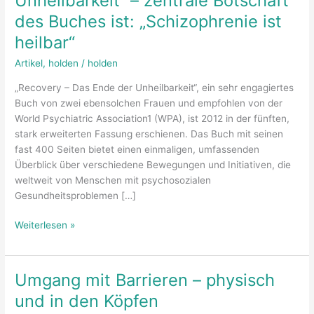
Unheilbarkeit“ – zentrale Botschaft
des Buches ist: „Schizophrenie ist
heilbar“
Artikel
,
holden
/
holden
„Recovery – Das Ende der Unheilbarkeit“, ein sehr engagiertes
Buch von zwei ebensolchen Frauen und empfohlen von der
World Psychiatric Association1 (WPA), ist 2012 in der fünften,
stark erweiterten Fassung erschienen. Das Buch mit seinen
fast 400 Seiten bietet einen einmaligen, umfassenden
Überblick über verschiedene Bewegungen und Initiativen, die
weltweit von Menschen mit psychosozialen
Gesundheitsproblemen […]
„Recovery
Weiterlesen »
–
Das
Ende
Umgang mit Barrieren – physisch
der
und in den Köpfen
Unheilbarkeit“